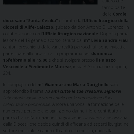
coloro che
fanno parte
della
Corale
diocesana “Santa Cecilia”
e curato dall’
Ufficio liturgico della
diocesi di Alife-Caiazzo
, guidato da don Antonio Di Lorenzo, in
collaborazione con l’
Ufficio liturgico nazionale
. Dopo la prima
lezione del 19 gennaio scorso, tenuta dal
m° Livia Sandra Frau
, i
cantori, provenienti dalle varie realtà parrocchiali, sono invitati a
partecipare alla prossima, in programma per
domenica
16
febbraio alle 15.00
e che si svolgerà presso il
Palazzo
Vescovile a Piedimonte Matese
, in via A. Scorciarini Coppola,
234.
In compagnia del
m° Gianmartino Maria Durighello
sarà
approfondito il tema
Tu ami tutte le tue creature, Signore!
Laboratorio vocale e strumentale per la preparazione di
una
celebrazione penitenziale
. Ancora una volta, la formazione delle
numerose persone che ogni giorno danno il loro contributo in
parrocchia nell’animazione liturgica viene considerata necessaria
dalla Diocesi, che decide quindi di affidarla ad esperti liturgisti nel
settore musicale e canoro. Il canto e la musica, unite alla