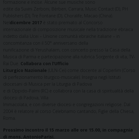
formazione e incise. Alcune sue musiche sono
edite da Suvini Zerboni, Bèrben, Carrara, Music Contact (D), PH
Publishers (D), Tre Fontane (D), Choralife, Macao (China).
Nel
dicembre 2017
è stato premiato al Concorso
internazionale di composizione musicale nella tradizione ebraica
indetto dalla Ucei – Unione comunità ebraiche italiane – in
concomitanza con il 50° anniversario della
riunificazione di Yerushalaim, con concerto presso la Casa della
Musica di Parma e partecipazione alla rubrica Sorgente di vita, TV-
Rai Due.
Collabora con l’Ufficio
Liturgico Nazionale
(ULN-Cei) come docente al Coperlim (Corso
di perfezionamento liturgico-musicale). Insegna negli Istituti
diocesani di Musica per la Liturgia di Padova
e di Oppido-Palmi (RC) e collabora con la casa di spiritualità della
diocesi di Padova, Villa
Immacolata, e con diverse diocesi e congregazioni religiose. Dal
2004 è relatore al corso Celebriamo cantando, Figlie della Chiesa,
Roma.
Prossimo incontro il 15 marzo alle ore 15.00, in compagnia
di mons. AntonioParisi.